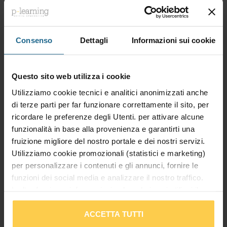
fonti di rischio e relative misure di
prevenzione.
Consenso
Dettagli
Informazioni sui cookie
Riferimenti normativi
Conferenza permanente per i rapporti tra lo
Questo sito web utilizza i cookie
Stato, le Regioni e le Province Autonome,
Utilizziamo cookie tecnici e analitici anonimizzati anche
Accordo n. 59 del 17 aprile 2025.
di terze parti per far funzionare correttamente il sito, per
ricordare le preferenze degli Utenti. per attivare alcune
Decreto Legislativo 9 aprile 2008 n. 81, articolo
funzionalità in base alla provenienza e garantirti una
37, commi 2 e 6.
fruizione migliore del nostro portale e dei nostri servizi.
Utilizziamo cookie promozionali (statistici e marketing)
L'utente durante la fruizione del corso
e-
per personalizzare i contenuti e gli annunci, fornire le
learning
è accompagnato da indicazioni di
funzioni dei social media e analizzare il nostro traffico.
orientamento che precisano sia la sua posizione
Inoltre forniamo informazioni sul modo in cui utilizzi il
rispetto alle tappe generali del percorso, sia i
nostro sito ai nostri partner che si occupano di analisi dei
singoli contenuti formativi di cui è composta la
dati web, pubblicità e social media, i quali potrebbero
ACCETTA TUTTI
lezione che sta per iniziare.
combinarle con altre informazioni che hai fornito loro o