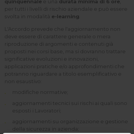
quinquennale
e una
durata minima di 6 ore
,
per tutti i livelli di rischio aziendale e può essere
svolta in modalità
e-learning
.
L'Accordo prevede che l'aggiornamento non
deve essere di carattere generale o mera
riproduzione di argomenti e contenuti già
proposti nei corsi base, ma si dovranno trattare
significative evoluzioni e innovazioni,
applicazioni pratiche e/o approfondimenti che
potranno riguardare a titolo esemplificativo e
non esaustivo:
modifiche normative;
aggiornamenti tecnici sui rischi ai quali sono
esposti i Lavoratori;
aggiornamenti su organizzazione e gestione
della sicurezza in azienda;