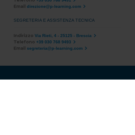
Telefono
+39 030 768 9491
Email
direzione@p-learning.com
SEGRETERIA E ASSISTENZA TECNICA
Indirizzo
Via Rieti, 4 - 25125 - Brescia
Telefono
+39 030 768 9493
Email
segreteria@p-learning.com
Gruppo Mega Italia Media S.p.A.
Dal 2008 formazione di qualità per i professionisti
dell'area tecnica e aziende