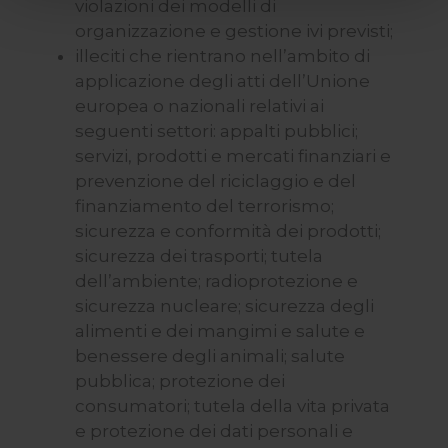
violazioni dei modelli di
implementare tutti i cookie. Chiudendo questo banner
organizzazione e gestione ivi previsti;
verranno installati i soli cookie necessari al
illeciti che rientrano nell’ambito di
funzionamento del sito. Per tutte le informazioni complete
applicazione degli atti dell’Unione
ti invitiamo a consultare le "Informazioni sui Cookie" qui
europea o nazionali relativi ai
sopra.
seguenti settori: appalti pubblici;
servizi, prodotti e mercati finanziari e
prevenzione del riciclaggio e del
finanziamento del terrorismo;
sicurezza e conformità dei prodotti;
sicurezza dei trasporti; tutela
dell’ambiente; radioprotezione e
sicurezza nucleare; sicurezza degli
alimenti e dei mangimi e salute e
benessere degli animali; salute
pubblica; protezione dei
consumatori; tutela della vita privata
e protezione dei dati personali e