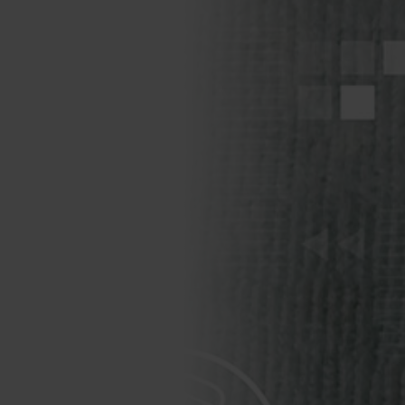
Grafica e Progettazione BIM
ICT, AI e Digital
Transformation
Lingue straniere
Salute e sicurezza sul lavoro
Sicurezza Cantieri
Strutture e Geotecnica
Termografia