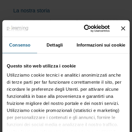
La nostra storia
P-Learning s.r.l. nasce a Brescia nel 2008
dall'intuizione di un gruppo di ingegneri.
Diventata in seguito, nel 2011, una società
autonoma, da allora ha vissuto una storia
Consenso
Dettagli
Informazioni sui cookie
di crescita che l'ha portata oggi a essere
una delle principali aziende di
Questo sito web utilizza i cookie
formazione professionale in Italia.
Utilizziamo cookie tecnici e analitici anonimizzati anche
Questa realtà vanta oltre 150 docenti, 100
di terze parti per far funzionare correttamente il sito, per
titoli differenti e 800 ore di corso ed è in
ricordare le preferenze degli Utenti. per attivare alcune
grado di garantire qualità e supporto ai
funzionalità in base alla provenienza e garantirti una
clienti.
fruizione migliore del nostro portale e dei nostri servizi.
Utilizziamo cookie promozionali (statistici e marketing)
P-Learning è il primo organismo di
per personalizzare i contenuti e gli annunci, fornire le
formazione online che investe nella
funzioni dei social media e analizzare il nostro traffico.
progettazione didattica e nella ricerca
Inoltre forniamo informazioni sul modo in cui utilizzi il