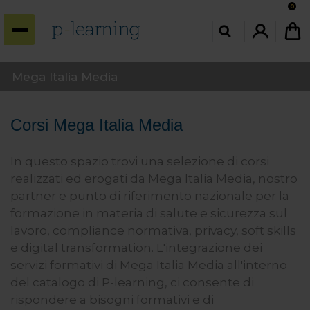
0
INDIETRO
INDIETRO
INDIETRO
Corsi con CFP
I nostri corsi
P-Learning
Mega Italia Media
Corsi con CFP per Architetti
Tutti i corsi
Home
Corsi Mega Italia Media
Corsi con CFP per Geologi
Acustica
Convenzioni
In questo spazio trovi una selezione di corsi
Corsi con CFP per Geometri
Comunicazione e Soft Skills
Chi siamo
realizzati ed erogati da Mega Italia Media, nostro
partner e punto di riferimento nazionale per la
Corsi con CFP per Ingegneri
Edilizia, Urbanistica e
Contatti
formazione in materia di salute e sicurezza sul
Ambiente
Corsi con CFP per Periti
lavoro, compliance normativa, privacy, soft skills
Energia e Impianti
e digital transformation. L'integrazione dei
servizi formativi di Mega Italia Media all'interno
Gestionale, pianificazione e
del catalogo di P-learning, ci consente di
controllo
rispondere a bisogni formativi e di