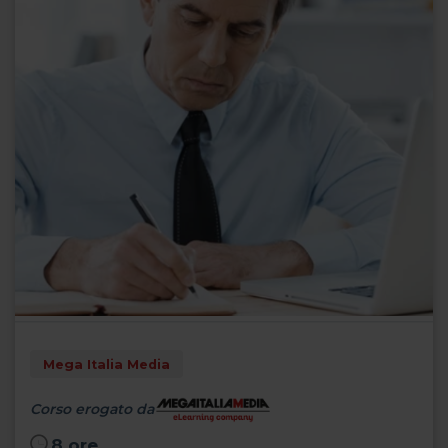
Mega Italia Media
Corso erogato da
8 ore