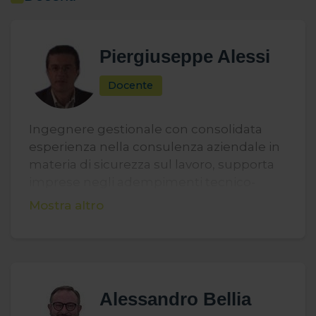
Piergiuseppe Alessi
Docente
Ingegnere gestionale con consolidata
esperienza nella consulenza aziendale in
materia di sicurezza sul lavoro, supporta
imprese negli adempimenti tecnico-
burocratici, con particolare competenza
Mostra altro
in ambito antincendio. Ha maturato una
solida esperienza nella formazione,
tenendo oltre 500 ore di corsi negli ultimi
anni. I suoi interventi spaziano dalle
tematiche generali della prevenzione
Alessandro Bellia
infortuni agli aspetti più specifici della