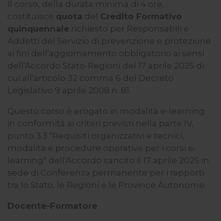
Il corso, della durata minima di 4 ore,
ti invitiamo a consultare le "Informazioni sui Cookie" qui
costituisce
quota
del
Credito Formativo
sopra.
quinquennale
richiesto per Responsabili e
Addetti del Servizio di prevenzione e protezione
ai fini dell'aggiornamento obbligatorio ai sensi
dell'Accordo Stato-Regioni del 17 aprile 2025 di
cui all'articolo 32 comma 6 del Decreto
Legislativo 9 aprile 2008 n. 81.
Questo corso è erogato in modalità e-learning
in conformità ai criteri previsti nella parte IV,
punto 3.3 "Requisiti organizzativi e tecnici,
modalità e procedure operative per i corsi e-
learning" dell'Accordo sancito il 17 aprile 2025 in
sede di Conferenza permanente per i rapporti
tra lo Stato, le Regioni e le Province Autonome.
Docente-Formatore