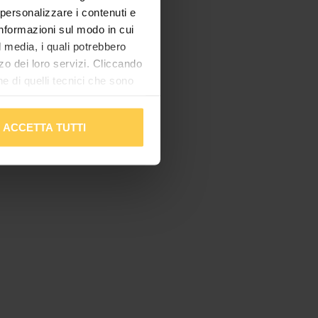
 personalizzare i contenuti e
 informazioni sul modo in cui
al media, i quali potrebbero
zo dei loro servizi. Cliccando
 di quelli tecnici che sono
mplementare tutti i cookie.
Per tutte le informazioni
ACCETTA TUTTI