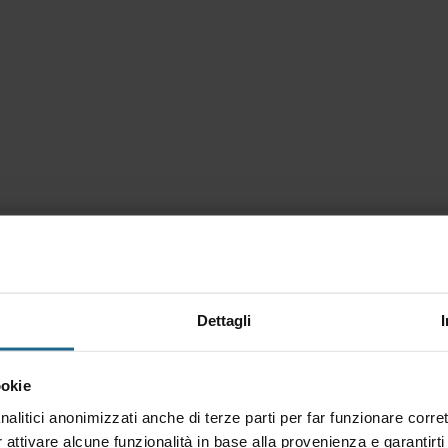
Dettagli
sere fruito online in modalità asincrona (in
7 giorni alla settimana).
ookie
nalitici anonimizzati anche di terze parti per far funzionare corret
r attivare alcune funzionalità in base alla provenienza e garantirti