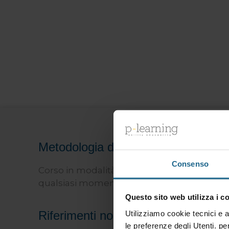
Metodologia del corso
Consenso
Corso in modalità
e-learning
, che potrà es
qualsiasi momento del giorno, 24 ore su 24, 
Questo sito web utilizza i c
Riferimenti normativi
Utilizziamo cookie tecnici e a
le preferenze degli Utenti. pe