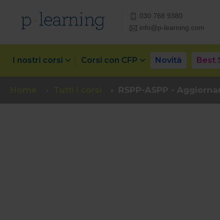
030 768 9380
info@p-learning.com
I nostri corsi
Corsi con CFP
Novità
Best 
Home
Tutti i corsi
RSPP-ASPP - Aggiorname