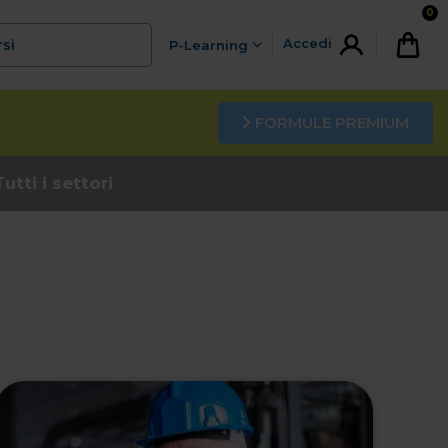
0
Accedi
rsi
P-Learning
FORMULE PREMIUM
tti i settori