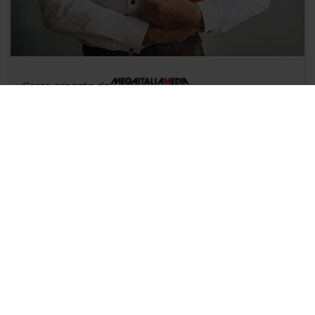
Corso erogato da
8 ore
RSPP-ASPP - Aggiornamento 8 ore - Rischi di genere,
età, tecnostress - Tutti i settori
MAGGIORI INFO