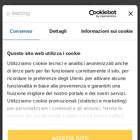
Artificiale in vantaggio competitivo reale.
Destinatari
Consenso
Dettagli
Informazioni sui cookie
Questo corso è destinato a Manager, executive
e decisori aziendali (Dirigenti, Datori di lavoro,
Questo sito web utilizza i cookie
imprenditori) che devono valutare l'impatto
Utilizziamo cookie tecnici e analitici anonimizzati anche
dell'Intelligenza Artificiale, orientare scelte
di terze parti per far funzionare correttamente il sito, per
strategiche e guidarne l'introduzione in modo
ricordare le preferenze degli Utenti. per attivare alcune
consapevole, senza necessità di legarsi a uno o
funzionalità in base alla provenienza e garantirti una
più tool specifici.
fruizione migliore del nostro portale e dei nostri servizi.
Utilizziamo cookie promozionali (statistici e marketing)
per personalizzare i contenuti e gli annunci, fornire le
funzioni dei social media e analizzare il nostro traffico.
Desideri maggiori
Inoltre forniamo informazioni sul modo in cui utilizzi il
Informazioni sul corso?
nostro sito ai nostri partner che si occupano di analisi dei
dati web, pubblicità e social media, i quali potrebbero
ACCETTA TUTTI