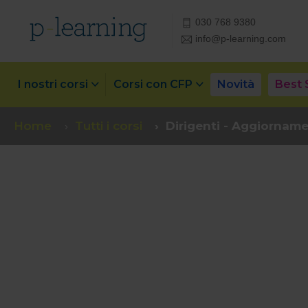
030 768 9380
info@p-learning.com
I nostri corsi
Corsi con CFP
Novità
Best 
Home
Tutti i corsi
Dirigenti - Aggiornam