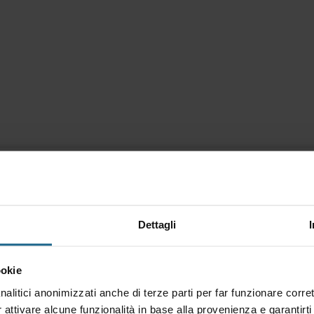
arning Dirigenti Aggiornamento
Dettagli
l Decreto Legislativo 9 aprile 2008 n. 81, devono
ookie
o un'adeguata e specifica formazione e
ai propri compiti in materia di salute e sicurezza
nalitici anonimizzati anche di terze parti per far funzionare corret
ta formazione di aggiornamento sono stati
r attivare alcune funzionalità in base alla provenienza e garantirti