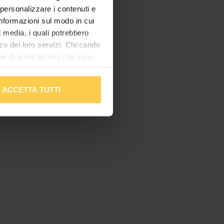
 personalizzare i contenuti e
 informazioni sul modo in cui
al media, i quali potrebbero
zo dei loro servizi. Cliccando
 di quelli tecnici che sono
mplementare tutti i cookie.
Per tutte le informazioni
ACCETTA TUTTI