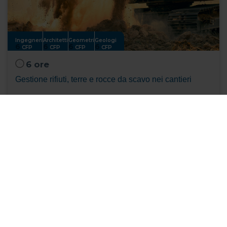
Ingegneri
Architetti
Geometri
Geologi
6
6
6
6
CFP
CFP
CFP
CFP
6 ore
Gestione rifiuti, terre e rocce da scavo nei cantieri
130,00
€ + IVA
MAGGIORI INFO