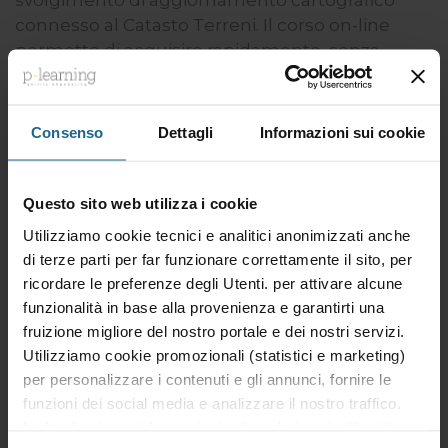
svolgimento di aggiornamento cartografico
connesso al Catasto Terreni. Il corso on-line
permette di acquisire rapidamente, senza
vincoli di luogo e d'orario e secondo le proprie
esigenze di apprendimento, le nozioni e gli
strumenti per diventare immediatamente
Consenso
Dettagli
Informazioni sui cookie
operativi con le procedure catastali avvalendosi
dei software PREGEO e DOCFA.
Questo sito web utilizza i cookie
Utilizziamo cookie tecnici e analitici anonimizzati anche
di terze parti per far funzionare correttamente il sito, per
Desideri maggiori
ricordare le preferenze degli Utenti. per attivare alcune
Informazioni sul corso?
funzionalità in base alla provenienza e garantirti una
fruizione migliore del nostro portale e dei nostri servizi.
Guarda subito la
lezione demo
Utilizziamo cookie promozionali (statistici e marketing)
gratuita
e il
programma dettagliato
per personalizzare i contenuti e gli annunci, fornire le
funzioni dei social media e analizzare il nostro traffico.
del corso.
Inoltre forniamo informazioni sul modo in cui utilizzi il