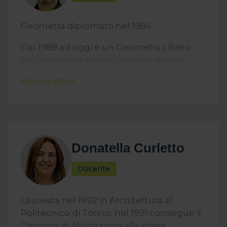
Geometra diplomato nel 1984.
Dal 1988 ad oggi è un Geometra Libero
Professionista specializzato in: rilievi e
tracciamenti topografici, rilievi e
Mostra altro
tracciamenti con metodologia GPS,
pratiche e consulenze catastali,
progettazione, certificazione energetica
degli edifici, consulente tecnico di parte.
Dal 2004 docente di numerosi corsi e
Donatella Curletto
seminari organizzati dal Collegio dei
Docente
Geometri della Provincia di Brescia.
Laureata nel 1992 in Architettura al
Politecnico di Torino, nel 1991 consegue il
Diploma di Abilitazione alla libera