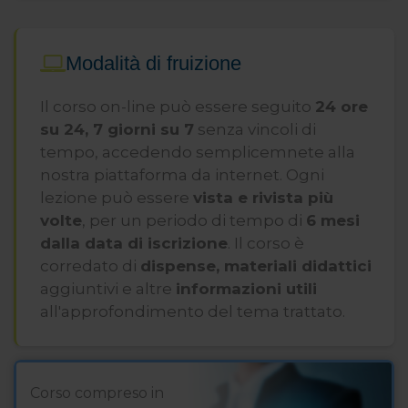
idrogeologico” della durata di 40 ore
nell’ambito del corso IFTS “Tecnico
superiore di monitoraggio” Istituto F.
Modalità di fruizione
Borghese di Patti (MS) 2006.
Il corso on-line può essere seguito
24 ore
Oltretutto ha partecipato alle seguenti
su 24, 7 giorni su 7
senza vincoli di
attività:
tempo, accedendo semplicemnete alla
Incarico CONI censimento impianti
nostra piattaforma da internet. Ogni
sportivi della Provincia di Asti 1998
lezione può essere
vista e rivista più
Incarico del Comune di Isola d’Asti come
volte
, per un periodo di tempo di
6 mesi
Responsabile dell’Ufficio Tecnico 1999-
dalla data di iscrizione
. Il corso è
2000,
corredato di
dispense, materiali didattici
Componente Commissione Esami di
aggiuntivi e altre
informazioni utili
Stato Geometri 2002 e 2003
all'approfondimento del tema trattato.
Segretaria dell’Associazione CRE[AT]IVE
Asti dal 2011
Membro della Commissione Edilizia del
Corso compreso in
Comune di Revigliasco (AT) dal 2000