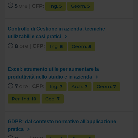
5
ore |
CFP:
Ing.
5
Geom.
5
Controllo di Gestione in azienda: tecniche
utilizzabili e casi pratici
8
ore |
CFP:
Ing.
8
Geom.
8
Excel: strumento utile per aumentare la
produttività nello studio e in azienda
7
ore |
CFP:
Ing.
7
Arch.
7
Geom.
7
Per. Ind.
10
Geo.
7
GDPR: dal contesto normativo all’applicazione
pratica