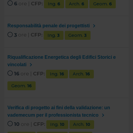
6
ore |
CFP:
Ing.
6
Arch.
6
Geom.
6
Responsabilità penale dei progettisti
3
ore |
CFP:
Ing.
3
Geom.
3
Riqualificazione Energetica degli Edifici Storici e
vincolati
16
ore |
CFP:
Ing.
16
Arch.
16
Geom.
16
Verifica di progetto ai fini della validazione: un
vademecum per il professionista tecnico
10
ore |
CFP:
Ing.
10
Arch.
10