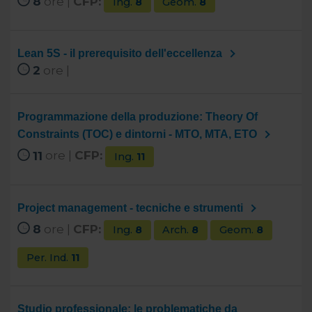
8
ore |
CFP:
Ing.
8
Geom.
8
Lean 5S - il prerequisito dell'eccellenza
2
ore |
Programmazione della produzione: Theory Of
Constraints (TOC) e dintorni - MTO, MTA, ETO
11
ore |
CFP:
Ing.
11
Project management - tecniche e strumenti
8
ore |
CFP:
Ing.
8
Arch.
8
Geom.
8
Per. Ind.
11
Studio professionale: le problematiche da