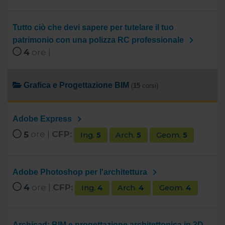
Tutto ciò che devi sapere per tutelare il tuo
patrimonio con una polizza RC professionale
4
ore |
Grafica e Progettazione BIM
(
15
corsi)
Adobe Express
5
ore |
CFP:
Ing.
5
Arch.
5
Geom.
5
Adobe Photoshop per l'architettura
4
ore |
CFP:
Ing.
4
Arch.
4
Geom.
4
Archicad: BIM e progettazione architettonica in 3D