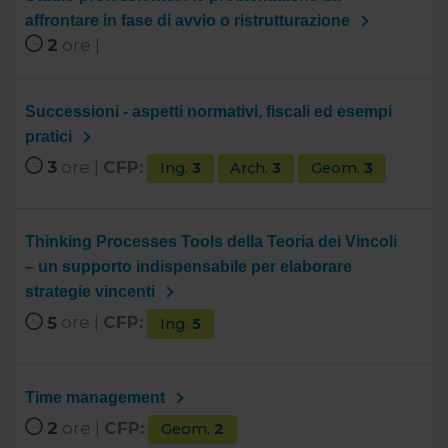
affrontare in fase di avvio o ristrutturazione
2
ore |
Successioni - aspetti normativi, fiscali ed esempi
pratici
3
ore |
CFP:
Ing.
3
Arch.
3
Geom.
3
Thinking Processes Tools della Teoria dei Vincoli
– un supporto indispensabile per elaborare
strategie vincenti
5
ore |
CFP:
Ing.
5
Time management
2
ore |
CFP:
Geom.
2