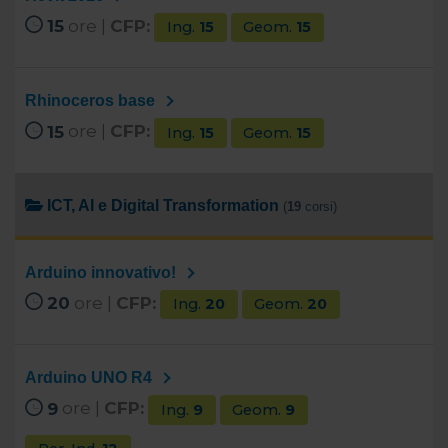
15
ore |
CFP:
Ing.
15
Geom.
15
Rhinoceros base
15
ore |
CFP:
Ing.
15
Geom.
15
ICT, AI e Digital Transformation
(
19
corsi)
Arduino innovativo!
20
ore |
CFP:
Ing.
20
Geom.
20
Arduino UNO R4
9
ore |
CFP:
Ing.
9
Geom.
9