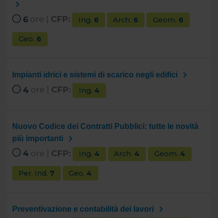
6
ore |
CFP:
Ing.
6
Arch.
6
Geom.
6
Geo.
6
Impianti idrici e sistemi di scarico negli edifici
4
ore |
CFP:
Ing.
4
Nuovo Codice dei Contratti Pubblici: tutte le novità
più importanti
4
ore |
CFP:
Ing.
4
Arch.
4
Geom.
4
Per. Ind.
7
Geo.
4
Preventivazione e contabilità dei lavori