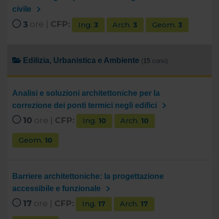
civile
3
ore |
CFP:
Ing.
3
Arch.
3
Geom.
3
Edilizia, Urbanistica e Ambiente
(
15
corsi)
Analisi e soluzioni architettoniche per la
correzione dei ponti termici negli edifici
10
ore |
CFP:
Ing.
10
Arch.
10
Geom.
10
Barriere architettoniche: la progettazione
accessibile e funzionale
17
ore |
CFP:
Ing.
17
Arch.
17