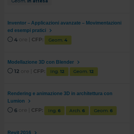
Geom.
In attesa
Inventor – Applicazioni avanzate – Movimentazioni
ed esempi pratici
4
ore |
CFP:
Geom.
4
Modellazione 3D con Blender
12
ore |
CFP:
Ing.
12
Geom.
12
Rendering e animazione 3D in architettura con
Lumion
6
ore |
CFP:
Ing.
6
Arch.
6
Geom.
6
Revit 2016