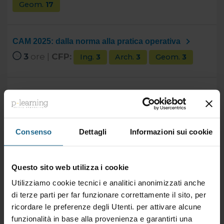
Geom.
17
CAM 2025: dalla norma alla pratica operativa
3
ore |
CFP:
Ing.
3
Arch.
3
Geom.
3
Catasto avanzato. Approfondimenti pratici su
Docfa, Pregeo e Volture
8
ore |
CFP:
Ing.
8
Geom.
8
Consenso
Dettagli
Informazioni sui cookie
Catasto dei terreni e dei fabbricati, le nuove
Questo sito web utilizza i cookie
procedure catastali (18 ore)
Utilizziamo cookie tecnici e analitici anonimizzati anche
18
ore |
CFP:
Arch.
18
di terze parti per far funzionare correttamente il sito, per
ricordare le preferenze degli Utenti. per attivare alcune
funzionalità in base alla provenienza e garantirti una