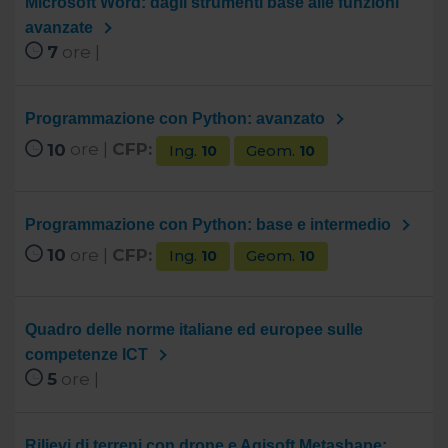
Microsoft Word: dagli strumenti base alle funzioni
avanzate
7
ore |
Programmazione con Python: avanzato
10
ore |
CFP:
Ing.
10
Geom.
10
Programmazione con Python: base e intermedio
10
ore |
CFP:
Ing.
10
Geom.
10
Quadro delle norme italiane ed europee sulle
competenze ICT
5
ore |
Rilievi di terreni con drone e Agisoft Metashape: