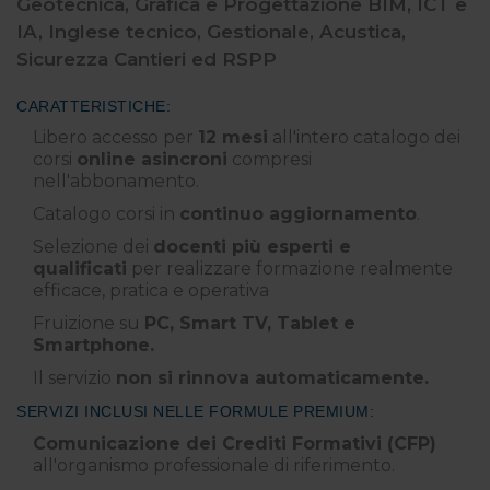
Geotecnica, Grafica e Progettazione BIM, ICT e
Grafica e Progettazione BIM
IA, Inglese tecnico, Gestionale, Acustica,
Sicurezza Cantieri ed RSPP
ICT, AI e Digital
Transformation
CARATTERISTICHE:
Libero accesso per
12 mesi
all'intero catalogo dei
Lingue straniere
corsi
online asincroni
compresi
nell'abbonamento.
Salute e sicurezza sul lavoro
Catalogo corsi in
continuo aggiornamento
.
Sicurezza Cantieri
Selezione dei
docenti più esperti e
qualificati
per realizzare formazione realmente
efficace, pratica e operativa
Strutture e Geotecnica
Fruizione su
PC, Smart TV, Tablet e
Termografia
Smartphone.
Il servizio
non si rinnova automaticamente.
SERVIZI INCLUSI NELLE FORMULE PREMIUM:
Comunicazione dei Crediti Formativi (CFP)
all'organismo professionale di riferimento.