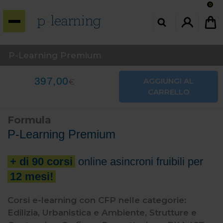
0
INDIETRO
INDIETRO
INDIETRO
Corsi con CFP
I nostri corsi
P-Learning
P-Learning Premium
Corsi con CFP per Architetti
Tutti i corsi
Home
397,00
AGGIUNGI AL
€
CARRELLO
Corsi con CFP per Geologi
Acustica
Convenzioni
Formula
Corsi con CFP per Geometri
Comunicazione e Soft Skills
Chi siamo
P-Learning Premium
Corsi con CFP per Ingegneri
Edilizia, Urbanistica e
Contatti
Ambiente
+ di 90 corsi
online asincroni fruibili per
Corsi con CFP per Periti
12 mesi!
Energia e Impianti
Gestionale, pianificazione e
Corsi e-learning con CFP nelle categorie:
controllo
Edilizia, Urbanistica e Ambiente, Strutture e