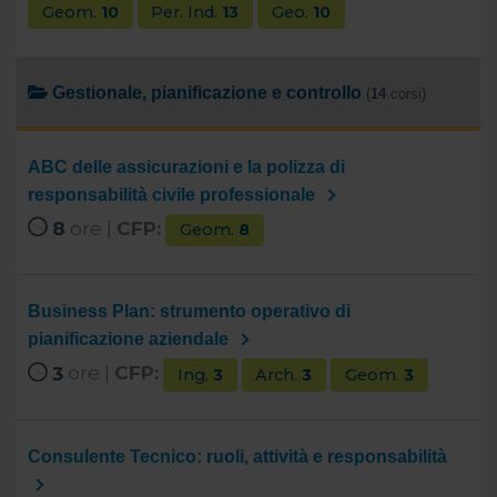
Geom.
10
Per. Ind.
13
Geo.
10
Gestionale, pianificazione e controllo
(
14
corsi)
ABC delle assicurazioni e la polizza di
responsabilità civile professionale
8
ore |
CFP:
Geom.
8
Business Plan: strumento operativo di
pianificazione aziendale
3
ore |
CFP:
Ing.
3
Arch.
3
Geom.
3
Consulente Tecnico: ruoli, attività e responsabilità