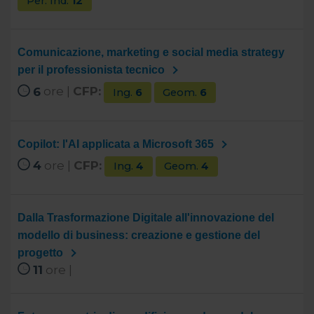
Per. Ind.
12
Comunicazione, marketing e social media strategy
per il professionista tecnico
6
ore |
CFP:
Ing.
6
Geom.
6
Copilot: l'AI applicata a Microsoft 365
4
ore |
CFP:
Ing.
4
Geom.
4
Dalla Trasformazione Digitale all'innovazione del
modello di business: creazione e gestione del
progetto
11
ore |