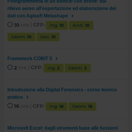
Fotogrammetria di un edificio con drone: dal
rilievo aereo all'esportazione ed elaborazione dei
dati con Agisoft Metashape
10
ore |
CFP:
Ing.
10
Arch.
10
Geom.
10
Geo.
10
Framework COBIT 5
2
ore |
CFP:
Ing.
2
Geom.
2
Introduzione alla Digital Forensics - corso teorico
pratico
16
ore |
CFP:
Ing.
16
Geom.
16
Microsoft Excel: dagli strumenti base alle funzioni