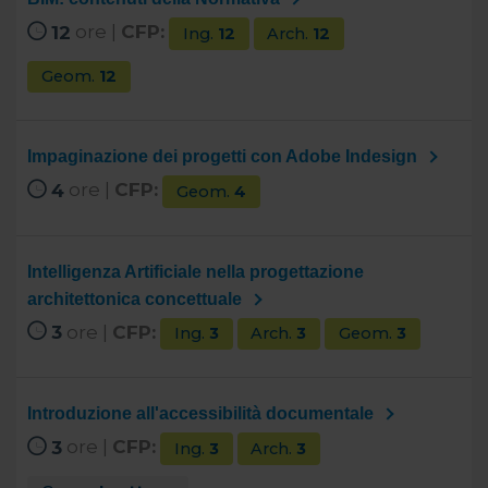
12
ore |
CFP:
Ing.
12
Arch.
12
Geom.
12
Impaginazione dei progetti con Adobe Indesign
4
ore |
CFP:
Geom.
4
Intelligenza Artificiale nella progettazione
architettonica concettuale
3
ore |
CFP:
Ing.
3
Arch.
3
Geom.
3
Introduzione all'accessibilità documentale
3
ore |
CFP:
Ing.
3
Arch.
3