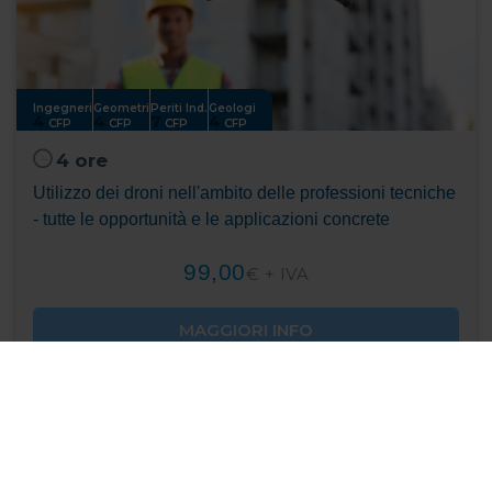
Ingegneri
Geometri
Periti Ind.
Geologi
4
4
7
4
CFP
CFP
CFP
CFP
4 ore
Utilizzo dei droni nell'ambito delle professioni tecniche
- tutte le opportunità e le applicazioni concrete
99,00
€ + IVA
MAGGIORI INFO