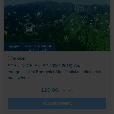
Ingegneri
Geometri
Periti Ind.
In attesa
6
9
CFP
CFP
6 ore
SGE (UNI CEI EN ISO 50001:2018): Analisi
energetica, Usi Energetici Significativi e Indicatori di
prestazione
120,00
€ + IVA
MAGGIORI INFO