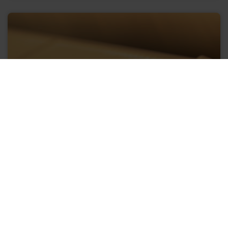
Geometri
8
CFP