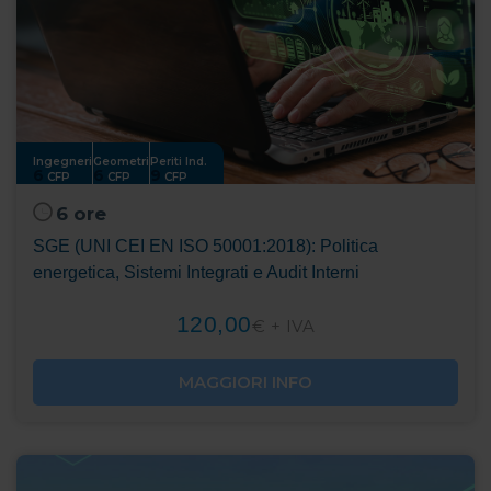
Ingegneri
Geometri
Periti Ind.
6
6
9
CFP
CFP
CFP
6 ore
SGE (UNI CEI EN ISO 50001:2018): Politica
energetica, Sistemi Integrati e Audit Interni
120,00
€ + IVA
MAGGIORI INFO