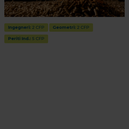
Ingegneri:
2 CFP
Geometri:
2 CFP
Periti Ind.:
5 CFP