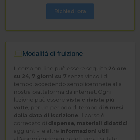
(intossicazioni da monossido di carbonio,
incendi ed esplosioni provocati da fughe
Richiedi ora
di gas).
Docente in diversi corsi foramtivo in
ambito energetico.
Modalità di fruizione
Il corso on-line può essere seguito
24 ore
su 24, 7 giorni su 7
senza vincoli di
tempo, accedendo semplicemnete alla
nostra piattaforma da internet. Ogni
lezione può essere
vista e rivista più
volte
, per un periodo di tempo di
6 mesi
dalla data di iscrizione
. Il corso è
corredato di
dispense, materiali didattici
aggiuntivi e altre
informazioni utili
all'approfondimento del tema trattato.