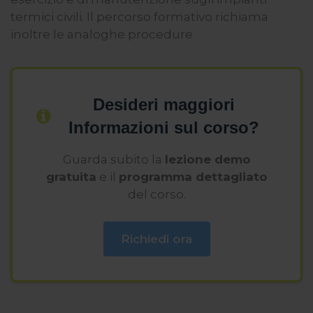
ti invitiamo a consultare le "Informazioni sui Cookie" qui
termici civili. Il percorso formativo richiama
sopra.
inoltre le analoghe procedure
Desideri maggiori
Informazioni sul corso?
Guarda subito la
lezione demo
gratuita
e il
programma dettagliato
del corso.
Richiedi ora