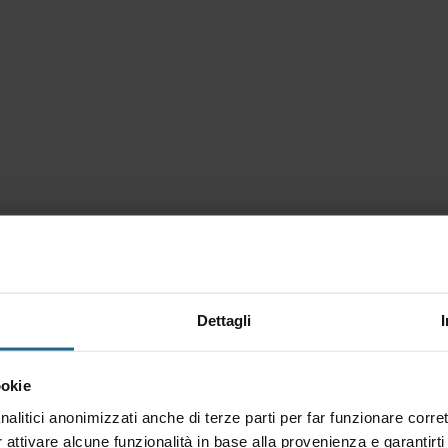
utlook Desktop con il nostro corso completo che
 e veloce la tua posta elettronica, gli
Dettagli
le attività personali.
il, impostare risposte automatiche, richiamare
ookie
zzati, verificare la disponibilità dei partecipanti
nalitici anonimizzati anche di terze parti per far funzionare corret
ttività e calendari in modo integrato,
r attivare alcune funzionalità in base alla provenienza e garantirti