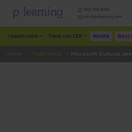
030 768 9380
info@p-learning.com
I nostri corsi
Corsi con CFP
Novità
Best 
Home
Tutti i corsi
Microsoft Outlook desk