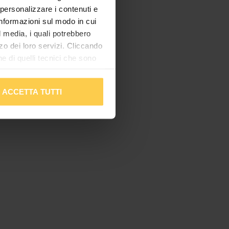
 personalizzare i contenuti e
 informazioni sul modo in cui
al media, i quali potrebbero
zo dei loro servizi. Cliccando
 di quelli tecnici che sono
mplementare tutti i cookie.
Per tutte le informazioni
ACCETTA TUTTI