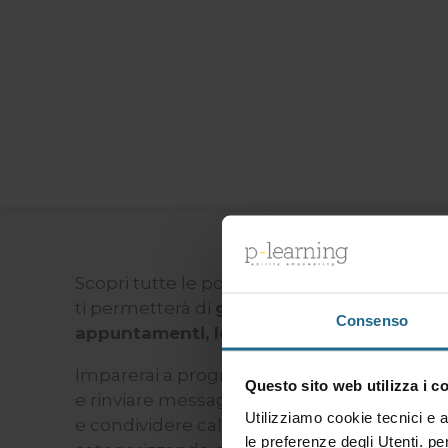
Scopri tutte le potenzialità di Microsoft O
ti permetterà di
gestire in modo efficiente
Consenso
appuntamenti, le riunioni con i colleghi e 
Imparerai a programmare l’invio delle e-ma
Questo sito web utilizza i c
e rinviare messaggi, creare modelli personali
Utilizziamo cookie tecnici e a
e condividere calendari. Gestirai contatti, a
le preferenze degli Utenti. pe