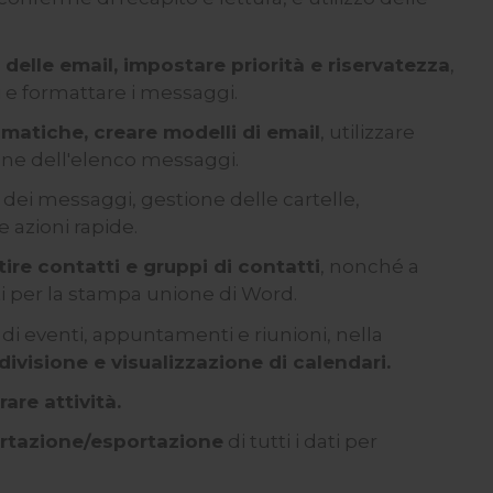
delle email, impostare priorità e riservatezza
,
i e formattare i messaggi.
matiche, creare modelli di email
, utilizzare
ione dell'elenco messaggi.
 dei messaggi, gestione delle cartelle,
e azioni rapide.
ire contatti e gruppi di contatti
, nonché a
tti per la stampa unione di Word.
i eventi, appuntamenti e riunioni, nella
ivisione e visualizzazione di calendari.
are attività.
ortazione/esportazione
di tutti i dati per