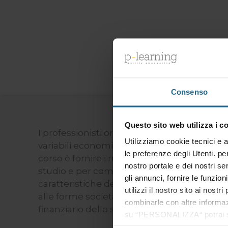
Consenso
Questo sito web utilizza i c
I professionisti ormai sono sempre più del
Utilizziamo cookie tecnici e a
variabili economiche e finanziarie che gover
le preferenze degli Utenti. pe
corso è fornire i rudimenti essenziali per pr
nostro portale e dei nostri se
studio e per comprendere se l’attuale strutt
gli annunci, fornire le funzion
caratteristiche della propria attività. Dalla f
utilizzi il nostro sito ai nost
alle forme societarie, quali variabili conos
combinarle con altre informazi
finanziario dello studio
su “PERSONALIZZA“ potrai sce
necessari per il funzionamen