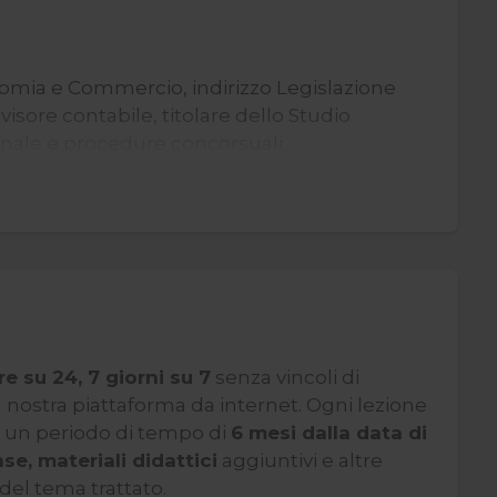
omia e Commercio, indirizzo Legislazione
sore contabile, titolare dello Studio
ionale e procedure concorsuali.
re su 24, 7 giorni su 7
senza vincoli di
ostra piattaforma da internet. Ogni lezione
r un periodo di tempo di
6 mesi dalla data di
se, materiali didattici
aggiuntivi e altre
el tema trattato.