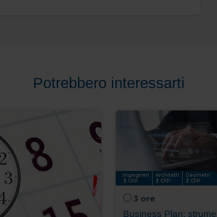
Potrebbero interessarti
Ingegneri
Architetti
Geometri
3
CFP
3
CFP
3
CFP
3 ore
Business Plan: strume