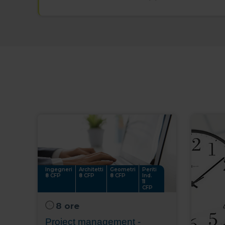
Ingegneri
Architetti
Geometri
Periti
8
CFP
8
CFP
8
CFP
Ind.
11
CFP
8 ore
Project management -