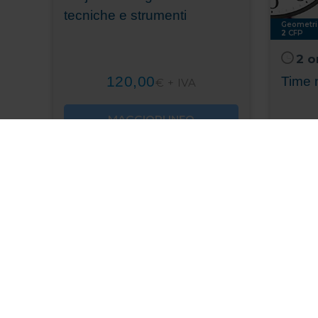
tecniche e strumenti
Geometri
2
CFP
2 o
120,00
Time
€ + IVA
MAGGIORI INFO