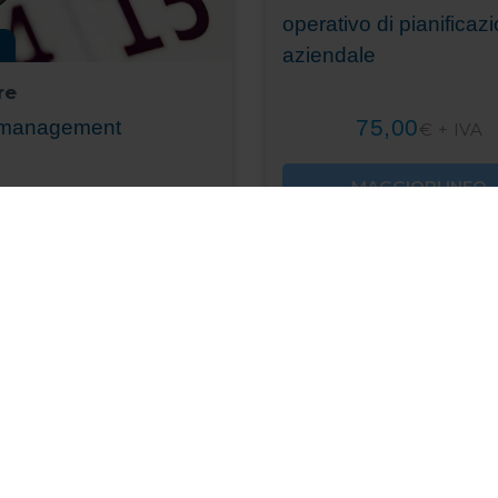
operativo di pianificaz
aziendale
re
75,00
 management
€ + IVA
MAGGIORI INFO
54,00
€ + IVA
MAGGIORI INFO
Tutti i corsi