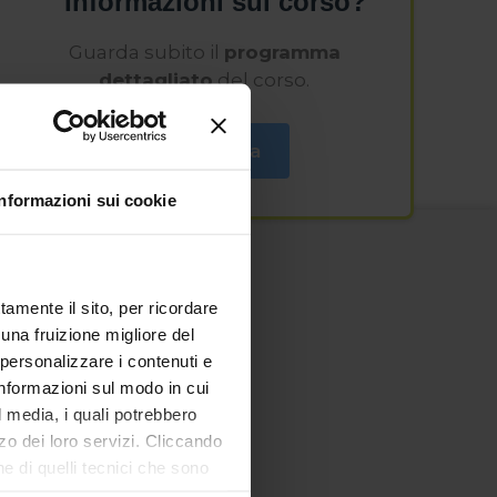
Informazioni sul corso?
Guarda subito il
programma
dettagliato
del corso.
Richiedi ora
Informazioni sui cookie
tamente il sito, per ricordare
 una fruizione migliore del
 personalizzare i contenuti e
 informazioni sul modo in cui
al media, i quali potrebbero
zo dei loro servizi. Cliccando
 di quelli tecnici che sono
mplementare tutti i cookie.