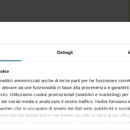
Dettagli
ookie
le imprese e come tali devono conoscere le
nalitici anonimizzati anche di terze parti per far funzionare corret
nano il loro business. L’obiettivo di questo
r attivare alcune funzionalità in base alla provenienza e garantirti
ogettare, con i propri consulenti, il futuro dello
rvizi. Utilizziamo cookie promozionali (statistici e marketing) per
ura è coerente con gli obiettivi e le
i dei social media e analizzare il nostro traffico. Inoltre forniamo
iscalità alla gestione finanziaria, dal patrimonio
ri partner che si occupano di analisi dei dati web, pubblicità e soci
cere e come relazionarsi con il lato economico-
oni che hai fornito loro o che hanno raccolto in base al tuo utiliz
gliere quali cookie potranno essere implementati ad esclusione
to del sito. Cliccando su “ACCETTA TUTTI” invece accetterai di i