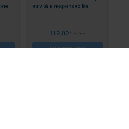
ione
attività e responsabilità
119,00
€ + IVA
MAGGIORI INFO