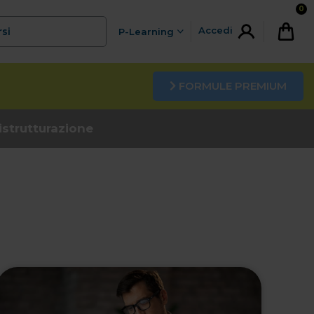
0
Accedi
rsi
P-Learning
FORMULE PREMIUM
istrutturazione