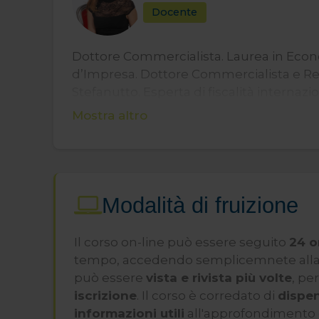
Docente
Dottore Commercialista. Laurea in Econ
d’Impresa. Dottore Commercialista e Revi
Stefanutto. Esperta di fiscalità internaz
Mostra altro
Modalità di fruizione
Il corso on-line può essere seguito
24 o
tempo, accedendo semplicemnete alla n
può essere
vista e rivista più volte
, pe
iscrizione
. Il corso è corredato di
dispen
informazioni utili
all'approfondimento d