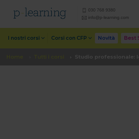
030 768 9380
info@p-learning.com
I nostri corsi
Corsi con CFP
Novità
Best 
Home
Tutti i corsi
Studio professionale: l