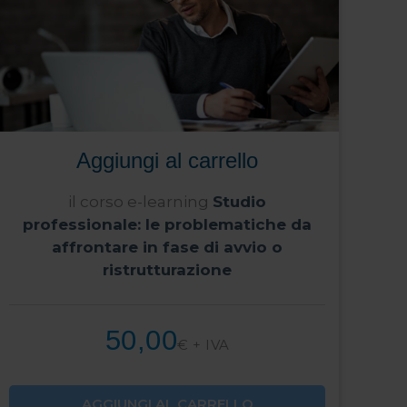
Aggiungi al carrello
il corso e-learning
Studio
professionale: le problematiche da
affrontare in fase di avvio o
ristrutturazione
50,00
€ + IVA
AGGIUNGI AL CARRELLO