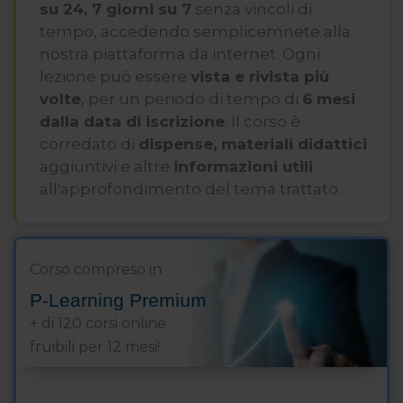
architettura, al disegno, ai sistemi
su 24, 7 giorni su 7
senza vincoli di
costruttivi in legno, al BIM.
tempo, accedendo semplicemnete alla
nostra piattaforma da internet. Ogni
Collabora con il Centro dipartimentale
lezione può essere
vista e rivista più
dell’Università di Ferrara DIAPReM
volte
, per un periodo di tempo di
6 mesi
(Development of Integrated Automatic
dalla data di iscrizione
. Il corso è
Procedures for Restoration of
corredato di
dispense, materiali didattici
Monuments) e il Teknehub della Rete
aggiuntivi e altre
informazioni utili
Alta Tecnologia dell’Emilia Romagna.
all'approfondimento del tema trattato.
Corso compreso in
P-Learning Premium
+ di 120 corsi online
fruibili per 12 mesi!