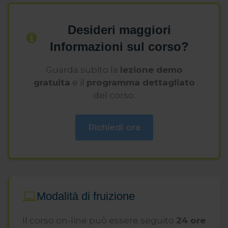
Information Modeling).
Docente presso Academia del Design a
Desideri maggiori
Verona.
Informazioni sul corso?
Docente a contratto presso il
Guarda subito la
lezione demo
Dipartimento di Architettura
gratuita
e il
programma dettagliato
dell’Università degli Studi di Ferrara,
del corso.
insegna Tecniche della
Rappresentazione.
Richiedi ora
Formatore professionale accreditato dal
C.N.A.
Autore e curatore di pubblicazioni relative
all'utilizzo dei sistemi informatici per la
rappresentazione architettonica, é
Modalità di fruizione
coordinatore in convegni e seminari
relativi all’utilizzo del colore in
Il corso on-line può essere seguito
24 ore