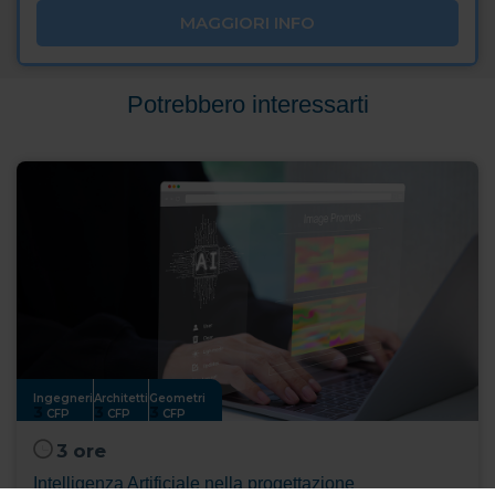
MAGGIORI INFO
Potrebbero interessarti
Ingegneri
Architetti
Geometri
3
3
3
CFP
CFP
CFP
3 ore
Intelligenza Artificiale nella progettazione