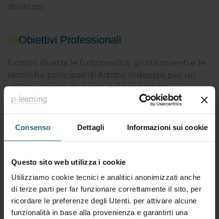
desktop.
Obiettivi Professionali
Il corso illustra le funzionalità, gli strumenti e le
tecniche principali di Adobe Indesign per un
utilizzo mirato da parte del progettista
architettonico. Le lezioni trattano l'utilizzo di
Adobe Indesign dedicato all'architettura e volto
alla realizzazione di tavole architettoniche da
Consenso
Dettagli
Informazioni sui cookie
concorso e di portfolio dell'attività professionale.
Questo sito web utilizza i cookie
Utilizziamo cookie tecnici e analitici anonimizzati anche
Desideri maggiori
di terze parti per far funzionare correttamente il sito, per
Informazioni sul corso?
ricordare le preferenze degli Utenti. per attivare alcune
funzionalità in base alla provenienza e garantirti una