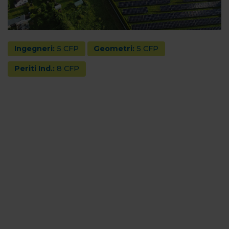
Ingegneri:
5 CFP
Geometri:
5 CFP
Periti Ind.:
8 CFP