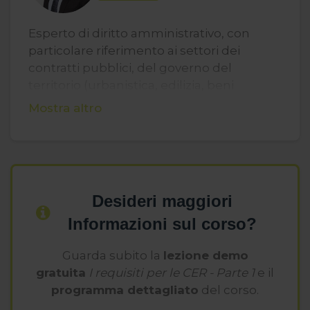
Esperto di diritto amministrativo, con
particolare riferimento ai settori dei
contratti pubblici, del governo del
territorio (urbanistica, edilizia, beni
culturali e paesaggistici, ambiente) e delle
Mostra altro
energie rinnovabili. In tali ambiti, svolge
attività di due diligence, assistenza e
consulenza, sia giudiziale che
stragiudiziale, per operatori italiani ed
esteri. Autore di diversi articoli e
Desideri maggiori
pubblicazioni, svolge attività di
Informazioni sul corso?
formazione e docenza.
Guarda subito la
lezione demo
gratuita
I requisiti per le CER - Parte 1
e il
programma dettagliato
del corso.