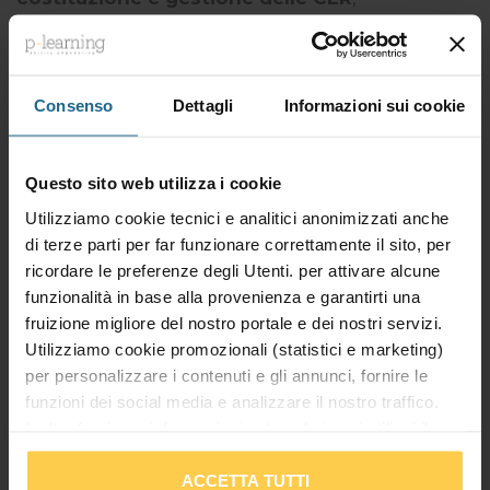
analizzando in dettaglio le disposizioni italiane
ed europee, gli incentivi disponibili e i passaggi
operativi necessari per avviare una
Comunità
Consenso
Dettagli
Informazioni sui cookie
Energetica
.
Perchè costituire una CER?
Questo sito web utilizza i cookie
Utilizziamo cookie tecnici e analitici anonimizzati anche
Costituire una Comunità Energetica Rinnovabile
di terze parti per far funzionare correttamente il sito, per
significa creare un sistema che promuove
ricordare le preferenze degli Utenti. per attivare alcune
benefici economici, sociali e ambientali per la
funzionalità in base alla provenienza e garantirti una
comunità, i membri e le aree locali coinvolte.
fruizione migliore del nostro portale e dei nostri servizi.
L'obiettivo principale non è generare profitti
Utilizziamo cookie promozionali (statistici e marketing)
finanziari, ma favorire la cooperazione e lo
per personalizzare i contenuti e gli annunci, fornire le
sviluppo sostenibile a livello territoriale.
funzioni dei social media e analizzare il nostro traffico.
Inoltre forniamo informazioni sul modo in cui utilizzi il
Nel corso si analizzano le
Direttive UE RED II e
nostro sito ai nostri partner che si occupano di analisi dei
IEMD
e si approfondiscono le disposizioni
dati web, pubblicità e social media, i quali potrebbero
ACCETTA TUTTI
normative e regolatorie rilevanti delle CER in