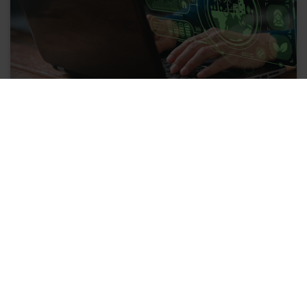
Ingegneri
Geometri
Periti Ind.
6
6
9
CFP
CFP
CFP
6 ore
SGE (UNI CEI EN ISO 50001:2018): Politica
energetica, Sistemi Integrati e Audit Interni
120,00
€ + IVA
MAGGIORI INFO