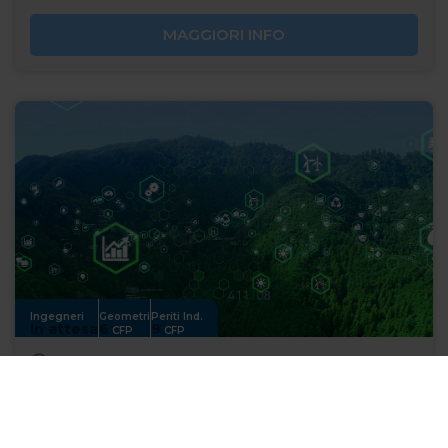
MAGGIORI INFO
Ingegneri
Geometri
Periti Ind.
In attesa
6
9
CFP
CFP
6 ore
SGE (UNI CEI EN ISO 50001:2018): Analisi
energetica, Usi Energetici Significativi e Indicatori di
prestazione