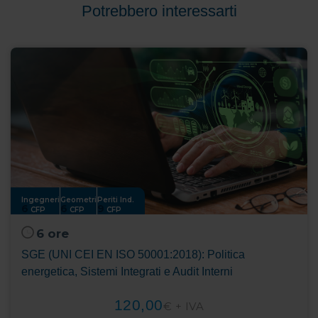
Potrebbero interessarti
Ingegneri
Geometri
Periti Ind.
6
6
9
CFP
CFP
CFP
6 ore
SGE (UNI CEI EN ISO 50001:2018): Politica
energetica, Sistemi Integrati e Audit Interni
120,00
€ + IVA