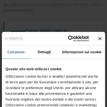
giuridica e tecnica nei rapporti tra fornitori, ESCO
e committenti.
Corso realizzato in
collaborazione con il
Comitato
Termotecnico Italiano (CTI).
Consenso
Dettagli
Informazioni sui cookie
Destinatari
Questo sito web utilizza i cookie
Utilizziamo cookie tecnici e analitici anonimizzati anche
1. Professionisti del settore energetico
di terze parti per far funzionare correttamente il sito, per
2. Personale di ESCO e società di servizi
ricordare le preferenze degli Utenti. per attivare alcune
energetici
funzionalità in base alla provenienza e garantirti una
3. Figure aziendali coinvolte in appalti e
fruizione migliore del nostro portale e dei nostri servizi.
gestione fornitori
Utilizziamo cookie promozionali (statistici e marketing)