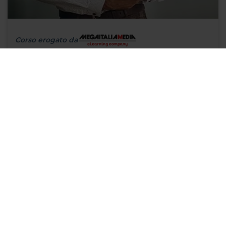
Corso erogato da
8 ore
RSPP-ASPP - Aggiornamento 8 ore - Rischi di genere,
età, tecnostress - Tutti i settori
MAGGIORI INFO