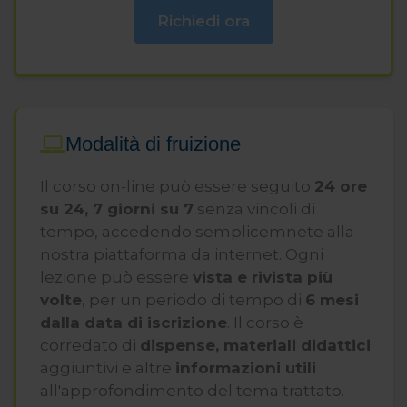
Certificazione.
Richiedi ora
Docente-formatore ai sensi del Decreto
Interministeriale del 6 marzo 2013
Modalità di fruizione
Il corso on-line può essere seguito
24 ore
su 24, 7 giorni su 7
senza vincoli di
tempo, accedendo semplicemnete alla
nostra piattaforma da internet. Ogni
lezione può essere
vista e rivista più
volte
, per un periodo di tempo di
6 mesi
dalla data di iscrizione
. Il corso è
corredato di
dispense, materiali didattici
aggiuntivi e altre
informazioni utili
all'approfondimento del tema trattato.