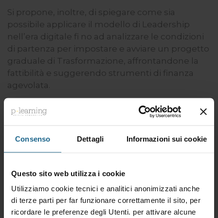
Si propone, inoltre, di spiegare come sia
possibile applicare il modello di Leadership
nell’era digitale fi no ad analizzare le condizioni
di partenza per impostare e avviare un progetto
graduale di Trasformazione, affrontandone la
fattibilità e suggerendo strumenti di finanza
agevolata.
Analizza infine le condizioni di partenza per un
percorso di digitalizzazione, con la misurazione
dei Gap rispetto agli obiettivi, per impostare un
Consenso
Dettagli
Informazioni sui cookie
progetto graduale di Trasformazione Digitale,
considerandone anche la fattibilità con criteri
economici e di finanza agevolata.
Questo sito web utilizza i cookie
Utilizziamo cookie tecnici e analitici anonimizzati anche
Destinatari
di terze parti per far funzionare correttamente il sito, per
ricordare le preferenze degli Utenti. per attivare alcune