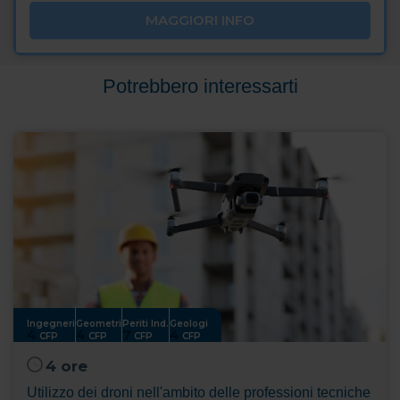
MAGGIORI INFO
Potrebbero interessarti
Ingegneri
Geometri
Periti Ind.
Geologi
4
4
7
4
CFP
CFP
CFP
CFP
4 ore
Utilizzo dei droni nell'ambito delle professioni tecniche